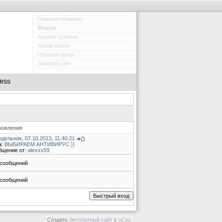
Главная страница
Форум
Каталог файлов
Архив рипов
Платные рипы
Заказать рип
RSS
новления
дельник, 07.10.2013, 11.40.21
а:
ВЫБИРАЕМ АНТИВИРУС ))
бщение от:
alexxx59
 сообщений
 сообщений
Создать
бесплатный сайт
с
uCoz