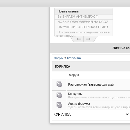
Новые ответы
ВЫБИРАЕМ АНТИВИРУС ))
НОВЫЕ ОБНОВЛЕНИЯ НА UCOZ
НАРУШЕНИЕ АВТОРСКИХ ПРАВ !
Психология и тип создания поста в
ветке форума
Личные со
Форум
»
КУРИЛКА
КУРИЛКА
Форум
Разговорная (таверна,флудка)
Конкурсы
Каждый пользователь может устроить сво
Архив форума
Здесь остаются темы которые уже стары