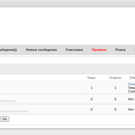
общения(
)
Новые сообщения
Участники
Правила
Поиск
Темы
Ответы
Об
Поне
1
1
Тем
Соо
0
0
Нет
й конкурс.
0
0
Нет
е и не актуальные