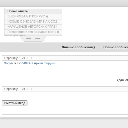
Новые ответы
ВЫБИРАЕМ АНТИВИРУС ))
НОВЫЕ ОБНОВЛЕНИЯ НА UCOZ
НАРУШЕНИЕ АВТОРСКИХ ПРАВ !
Психология и тип создания поста в
ветке форума
Личные сообщения(
)
Новые сообще
Страница
1
из
0
1
Форум
»
КУРИЛКА
»
Архив форума
В данно
Страница
1
из
0
1