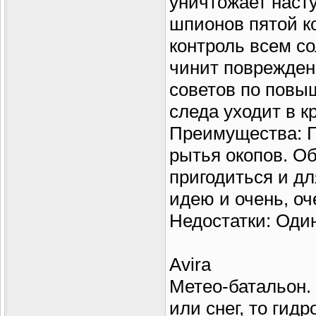
уничтожает наст
шпионов пятой ко
контроль всем с
чинит поврежден
советов по повы
следа уходит в к
Преимущества: Го
рытья окопов. О
пригодиться и д
идею и очень, оч
Недостатки: Оди
Avira
Метео-батальон. 
или снег, то гид