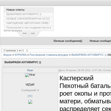
Новые ответы
ВЫБИРАЕМ АНТИВИРУС ))
НОВЫЕ ОБНОВЛЕНИЯ НА UCOZ
НАРУШЕНИЕ АВТОРСКИХ ПРАВ !
Психология и тип создания поста в
ветке форума
Личные сообщения(
)
Новые сообще
Страница
1
из
1
1
Форум
»
КУРИЛКА
»
Разговорная (таверна,флудка)
»
ВЫБИРАЕМ АНТИВИРУС ))
(В
ВЫБИРАЕМ АНТИВИРУС ))
Vizar
Дата: Вторник, 28.06.2011, 6.07.49 | Соо
Касперский
Пехотный баталь
Vi[Z]aR
Сообщений:
6
роет окопы и про
[ 0 ]
матери, обматыва
распределяет сек