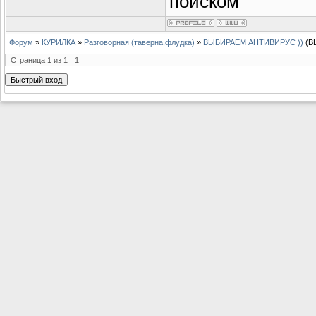
поиском
Форум
»
КУРИЛКА
»
Разговорная (таверна,флудка)
»
ВЫБИРАЕМ АНТИВИРУС ))
(В
Страница
1
из
1
1