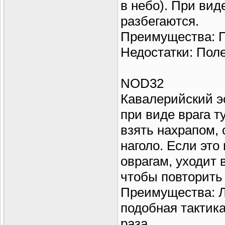
в небо). При вид
разбегаются.
Преимущества: П
Недостатки: Пол
NOD32
Кавалерийский э
при виде врага т
взять нахрапом,
наголо. Если это
оврагам, уходит
чтобы повторить
Преимущества: Лу
подобная тактика
раза.