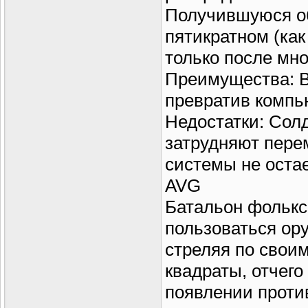
Получившуюся о
пятикратном (ка
только после мн
Преимущества: В
превратив компь
Недостатки: Солд
затрудняют перем
системы не остае
AVG
Батальон фолькс
пользоваться ор
стреляя по свои
квадраты, отчего
появлении проти