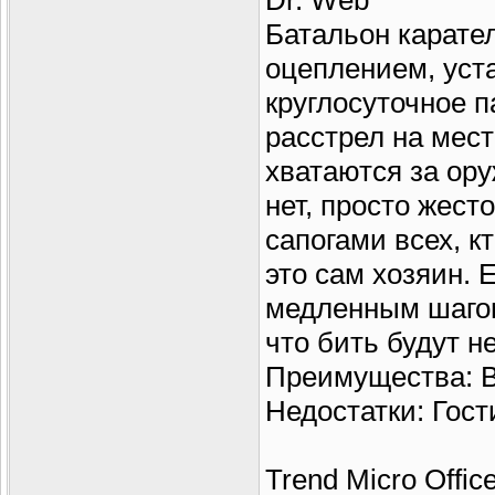
Dr. Web
Батальон карате
оцеплением, уст
круглосуточное п
расстрел на мес
хватаются за ору
нет, просто жес
сапогами всех, к
это сам хозяин. 
медленным шагом 
что бить будут н
Преимущества: В
Недостатки: Гост
Trend Micro Offic