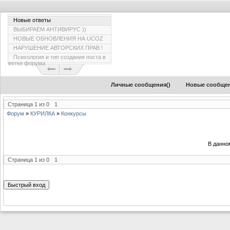
Новые ответы
ВЫБИРАЕМ АНТИВИРУС ))
НОВЫЕ ОБНОВЛЕНИЯ НА UCOZ
НАРУШЕНИЕ АВТОРСКИХ ПРАВ !
Психология и тип создания поста в
ветке форума
Личные сообщения(
)
Новые сообще
Страница
1
из
0
1
Форум
»
КУРИЛКА
»
Конкурсы
В данно
Страница
1
из
0
1