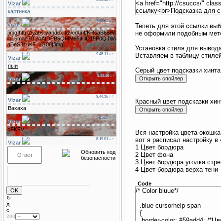
<a href="http://csuccs/" cl
ссылку<br>Подсказка для c
Тепеть для этой ссылки выби
не оформили подобным мето
Установка стиля для вывода
Вставляем в таблицу стиле
Серый цвет подсказки хинта
Красный цвет подсказки хин
Вся настройка цвета окошка
вот я расписал настройку в 
1 Цвет бордюра
2 Цвет фона
3 Цвет бордюра уголка стре
4 Цвет бордюра верха тени
Code
/* Color bluue*/
↻
д
.blue-cursorhelp span
c
{
200
border-color: #59add4; /*Ц