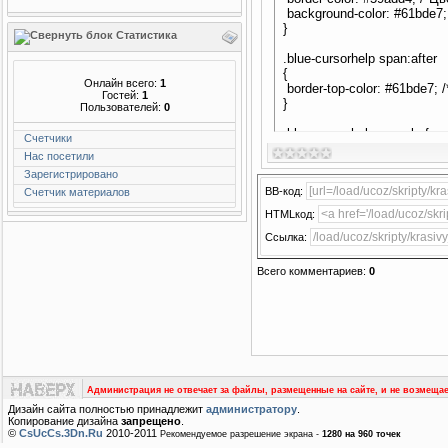
background-color: #61bde7
}
Статистика
.blue-cursorhelp span:after
{
Онлайн всего:
1
border-top-color: #61bde7;
Гостей:
1
}
Пользователей:
0
.blue-cursorhelp span:befo
Счетчики
{
Нас посетили
border-top-color: #59add4;
Зарегистрировано
}
BB-код:
Счетчик материалов
HTMLкод:
Ссылка:
Всего комментариев
:
0
Администрация не отвечает за файлы, размещенные на сайте, и не возмещае
Дизайн сайта полностью принадлежит
администратору
.
Копирование дизайна
запрещено
.
©
CsUcCs.3Dn.Ru
2010-2011
Рекомендуемое разрешение экрана -
1280 на 960 точек