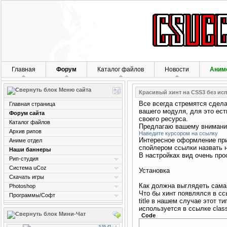
Главная
Форум
Каталог файлов
Новости
Аним
Меню сайта
Красивый хинт на CSS3 без ис
Все всегда стремятся сдела
Главная страница
вашего модуля, для это ест
Форум сайта
своего ресурса.
Каталог файлов
Предлагаю вашему вниманию
Архив рипов
Наведите курсором на ссылку
Интересное оформление прид
Аниме отдел
спойлером ссылки назвать 
Наши баннеры
В настройках вид очень прос
Рип-студия
Система uCoz
Установка
Скачать игры
Как должна выглядеть сама
Photoshop
Что бы хинт появлялся в сс
Программы/Софт
title в нашем случае этот 
используется в ссылке class=
Мини-Чат
Code