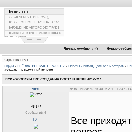
Новые ответы
ВЫБИРАЕМ АНТИВИРУС ))
НОВЫЕ ОБНОВЛЕНИЯ НА UCOZ
НАРУШЕНИЕ АВТОРСКИХ ПРАВ !
Психология и тип создания поста в
ветке форума
Личные сообщения(
)
Новые сообще
Страница
1
из
1
1
Форум
»
ВСЁ ДЛЯ ВЕБ-МАСТЕРА UCOZ
»
Ответы и помощь для web мастеров
»
Пс
и создают не грамотный вопрос)
ПСИХОЛОГИЯ И ТИП СОЗДАНИЯ ПОСТА В ВЕТКЕ ФОРУМА
Vizar
Дата: Понедельник, 30.05.2011, 1.33.50 |
Vi[Z]aR
Сообщений:
6
Все приходят
[ 0 ]
вопрос.