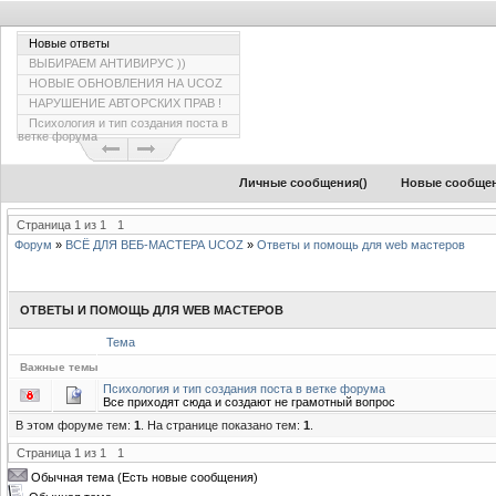
Новые ответы
ВЫБИРАЕМ АНТИВИРУС ))
НОВЫЕ ОБНОВЛЕНИЯ НА UCOZ
НАРУШЕНИЕ АВТОРСКИХ ПРАВ !
Психология и тип создания поста в
ветке форума
Личные сообщения(
)
Новые сообще
Страница
1
из
1
1
Форум
»
ВСЁ ДЛЯ ВЕБ-МАСТЕРА UCOZ
»
Ответы и помощь для web мастеров
ОТВЕТЫ И ПОМОЩЬ ДЛЯ WEB МАСТЕРОВ
Тема
Важные темы
Психология и тип создания поста в ветке форума
Все приходят сюда и создают не грамотный вопрос
В этом форуме тем:
1
. На странице показано тем:
1
.
Страница
1
из
1
1
Обычная тема (Есть новые сообщения)