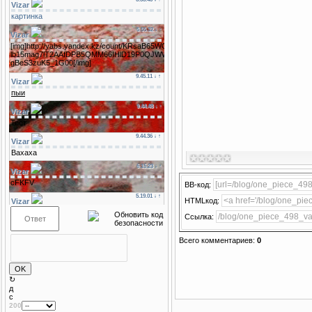
BB-код:
HTMLкод:
Ссылка:
Всего комментариев
:
0
↻
д
c
200