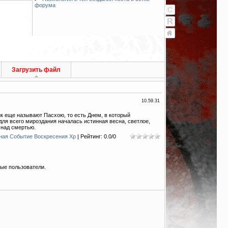
форума
Загрузить файл
10.59.31
к еще называют Пасхою, то есть Днем, в который
для всего мироздания началась истинная весна, светлое,
 над смертью.
ная Событие Воскресения Хр
|
Рейтинг
:
0.0
/
0
ые пользователи.