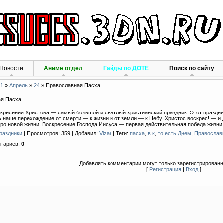
Новости
Аниме отдел
Гайды по ДОТЕ
Поиск по сайту
11
»
Апрель
»
24
» Православная Пасха
ая Пасха
кресения Христова — самый большой и светлый христианский праздник. Этот праздни
 наше перехождение от смерти — к жизни и от земли — к Небу. Христос воскрес! — и 
тро новой жизни. Воскресение Господа Иисуса — первая действительная победа жизни
раздники
|
Просмотров
: 359 |
Добавил
:
Vizar
|
Теги
:
пасха
,
в к
,
то есть Днем
,
Православ
нтариев
:
0
Добавлять комментарии могут только зарегистрированн
[
Регистрация
|
Вход
]