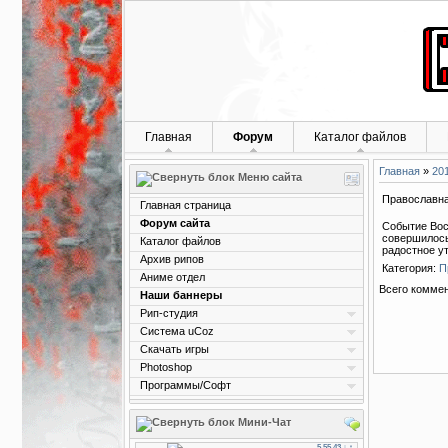
Главная
Форум
Каталог файлов
Главная
»
20
Меню сайта
Православн
Главная страница
Форум сайта
Событие Вос
совершилось
Каталог файлов
радостное у
Архив рипов
Категория
:
П
Аниме отдел
Всего комме
Наши баннеры
Рип-студия
Система uCoz
Скачать игры
Photoshop
Программы/Софт
Мини-Чат