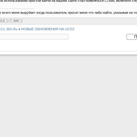
ри использовании простой капчи на вашем сайте стал появляться СПАМ, включите сл
 всего меня вырубает когда пользователь просит меня что либо найти, указывая на т
cCs.3Dn.Ru
»
НОВЫЕ ОБНОВЛЕНИЯ НА UCOZ