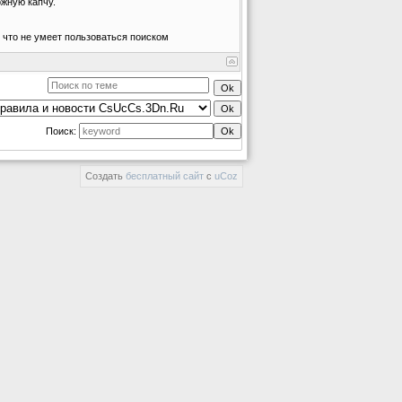
ожную капчу.
о что не умеет пользоваться поиском
Поиск:
Создать
бесплатный сайт
с
uCoz