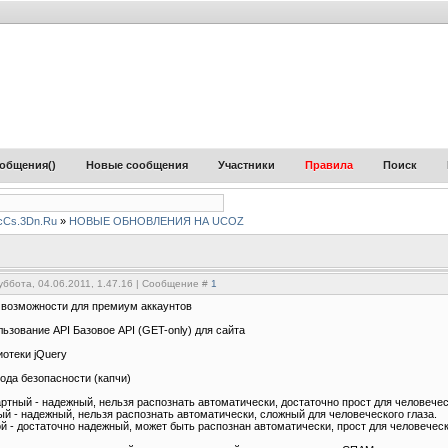
общения(
)
Новые сообщения
Участники
Правила
Поиск
cCs.3Dn.Ru
»
НОВЫЕ ОБНОВЛЕНИЯ НА UCOZ
уббота, 04.06.2011, 1.47.16 | Сообщение #
1
возможности для премиум аккаунтов
льзование API Базовое API (GET-only) для сайта
иотеки jQuery
кода безопасности (капчи)
ртный - надежный, нельзя распознать автоматически, достаточно прост для человеческ
й - надежный, нельзя распознать автоматически, сложный для человеческого глаза.
й - достаточно надежный, может быть распознан автоматически, прост для человеческ