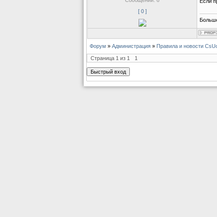
Если п
[ 0 ]
Больше
Форум
»
Администрация
»
Правила и новости CsU
Страница
1
из
1
1