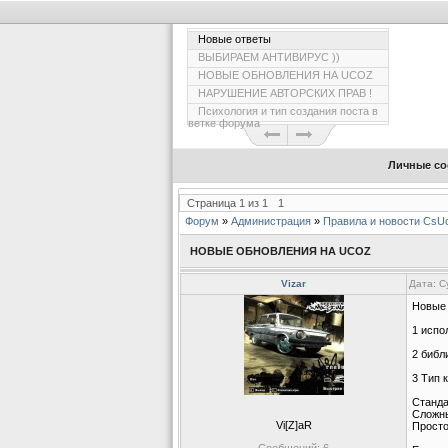
Новые ответы
ВЫБИРАЕМ АНТИВИРУС ))
НОВЫЕ ОБНОВЛЕНИЯ НА UCOZ
НАРУШЕНИЕ АВТОРСКИХ ПРАВ !
Психология и тип создания поста в
ветке форума
Личные со
Страница
1
из
1
1
Форум
»
Администрация
»
Правила и новости CsU
НОВЫЕ ОБНОВЛЕНИЯ НА UCOZ
Vizar
Дата: С
Новые 
1 испо
2 библ
3 Тип 
Станда
Сложны
Vi[Z]aR
Просто
Сообщений:
6